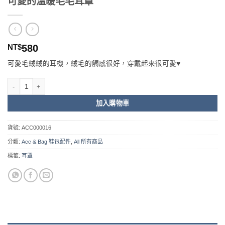
可愛的溫暖毛毛耳罩
NT$
580
可愛毛絨絨的耳機，絨毛的觸感很好，穿戴起來很可愛♥
可愛的溫暖毛毛耳罩 數量
加入購物車
貨號:
ACC000016
分類:
Acc & Bag 鞋包配件
,
All 所有商品
標籤:
耳罩