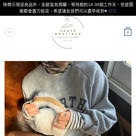
除標示現貨商品外，全館皆為預購，等待期約14-30個工作天，但是闆
娘都會盡力追貨，希望讓女孩們可以盡早收到♥
關閉
Skip
to
content
0