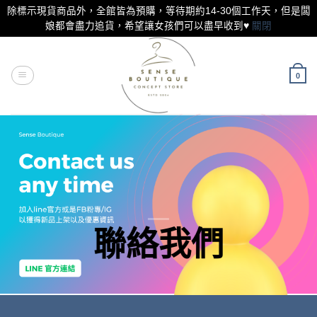
除標示現貨商品外，全館皆為預購，等待期約14-30個工作天，但是闆
娘都會盡力追貨，希望讓女孩們可以盡早收到♥
關閉
Skip
to
content
0
聯絡我們