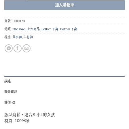
加入購物車
貨號:
P000173
分類:
20250425 上架商品
,
Bottom 下身
,
Bottom 下身
標籤:
單寧褲
,
牛仔褲
描述
額外資訊
評價 (0)
版型寬鬆，適合S-小L的女孩
材質: 100%棉