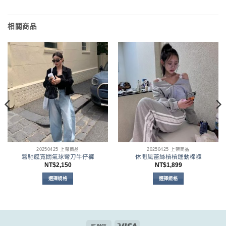
相關商品
20250425 上架商品
20250425 上架商品
鬆馳感寬闊氣球彎刀牛仔褲
休閒風蕾絲槓槓運動棉褲
NT$
2,150
NT$
1,899
選擇規格
選擇規格
。
此
此
產
產
品
品
有
有
多
多
Bank
Visa