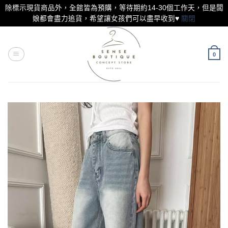
除標示現貨商品外，全館皆為預購，等待期約14-30個工作天，但是闆
娘都會盡力追貨，希望讓女孩們可以盡早收到♥
關閉
Skip
to
content
0