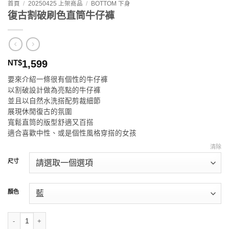
首頁
/
20250425 上架商品
/
BOTTOM 下身
復古割破刷色直筒牛仔褲
NT$
1,599
要來介紹一條很有個性的牛仔褲
以割破設計做為亮點的牛仔褲
並且以自然水洗搭配剪裁細節
展現休閒復古的氛圍
寬鬆直筒的版型舒適又百搭
適合喜歡中性、或是個性風格穿搭的女孩
清除
尺寸
顏色
復古割破刷色直筒牛仔褲 數量