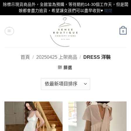
除標示現貨商品外，全館皆為預購，等待期約14-30個工作天，但是闆
娘都會盡力追貨，希望讓女孩們可以盡早收到♥
關閉
Skip
to
content
0
首頁
/
20250425 上架商品
/
DRESS 洋裝
篩選