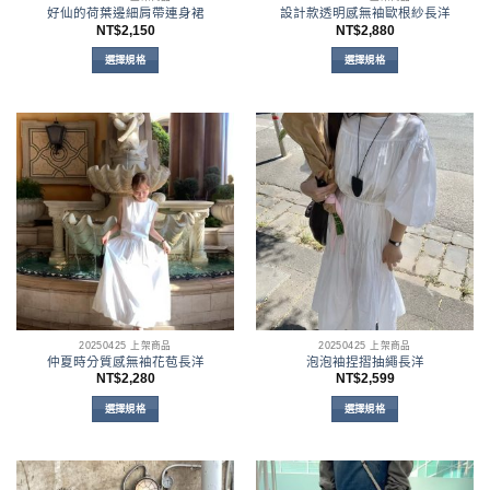
選
好仙的荷葉邊細肩帶連身裙
設計款透明感無袖歐根紗長洋
擇
NT$
2,150
NT$
2,880
選
選擇規格
選擇規格
項
此
此
產
產
品
品
有
有
多
多
種
種
款
款
式。
式。
可
可
在
在
產
產
品
品
頁
頁
面
面
20250425 上架商品
20250425 上架商品
選
選
仲夏時分質感無袖花苞長洋
泡泡袖捏摺抽繩長洋
擇
擇
NT$
2,280
NT$
2,599
選
選
選擇規格
選擇規格
項
項
此
此
產
產
品
品
有
有