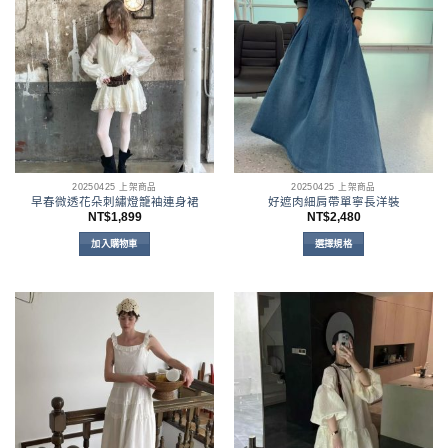
多
多
種
種
款
款
式。
式。
可
可
在
在
產
產
品
品
頁
頁
面
面
20250425 上架商品
20250425 上架商品
選
選
早春微透花朵刺繡燈籠袖連身裙
好遮肉細肩帶單寧長洋裝
擇
擇
NT$
1,899
NT$
2,480
選
選
加入購物車
選擇規格
項
項
此
產
品
有
多
種
款
式。
可
在
產