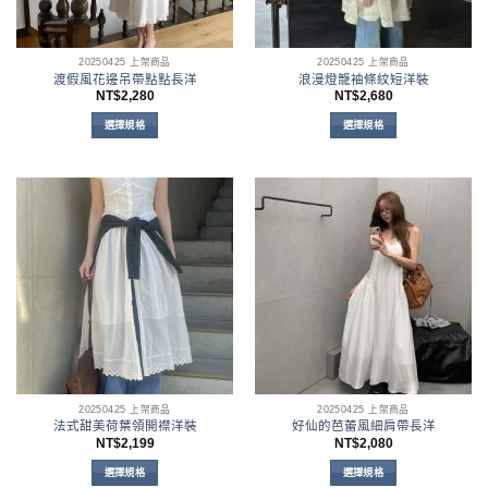
品
頁
面
20250425 上架商品
20250425 上架商品
選
渡假風花邊吊帶點點長洋
浪漫燈籠袖條紋短洋裝
擇
NT$
2,280
NT$
2,680
選
選擇規格
選擇規格
項
此
此
產
產
品
品
有
有
多
多
種
種
款
款
式。
式。
可
可
在
在
產
產
品
品
頁
頁
面
面
20250425 上架商品
20250425 上架商品
選
選
法式甜美荷葉領開襟洋裝
好仙的芭蕾風細肩帶長洋
擇
擇
NT$
2,199
NT$
2,080
選
選
選擇規格
選擇規格
項
項