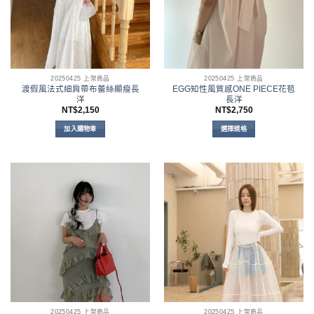
20250425 上架商品
20250425 上架商品
渡假風法式細肩帶布蕾絲顯瘦長
EGG知性風質感ONE PIECE花苞
洋
長洋
NT$
2,150
NT$
2,750
加入購物車
選擇規格
此
產
品
有
多
種
款
式。
可
在
產
品
頁
面
20250425 上架商品
20250425 上架商品